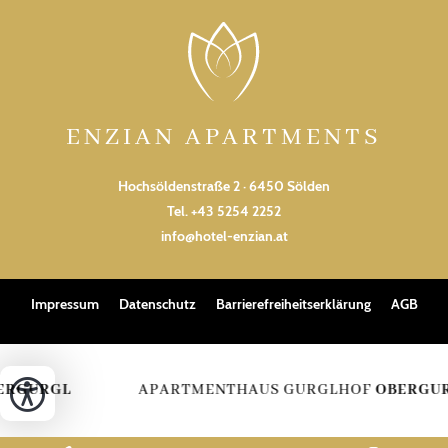
ENZIAN APARTMENTS
Hochsöldenstraße 2 · 6450 Sölden
Tel.
+43 5254 2252
info@hotel-enzian.at
Impressum
Datenschutz
Barrierefreiheitserklärung
AGB
ERGURGL
APARTMENTHAUS GURGLHOF
OBERGUR