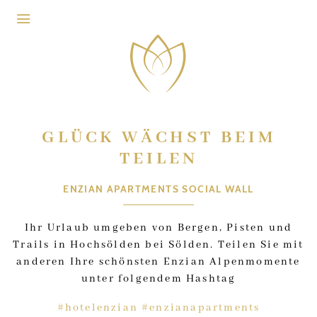
Zum Header springen (
Zum Inhalt springen (
Zum Footer springen (
zur Navigation springen (
Barrierefreiheits-Widget öffnen (
Zur Barrierefreiheitserklaerung (
Control + Option
Control + Option
Control + Option
Control + Option
Control + Option
Control + Option
+ 2)
+ 3)
+ 1)
+ 4)
+ 5)
+ 6)
GLÜCK WÄCHST BEIM
TEILEN
ENZIAN APARTMENTS SOCIAL WALL
Ihr Urlaub umgeben von Bergen, Pisten und
Trails in Hochsölden bei Sölden. Teilen Sie mit
anderen Ihre schönsten Enzian Alpenmomente
unter folgendem Hashtag
#hotelenzian #enzianapartments