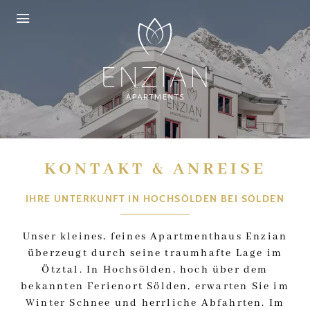
Zum Header springen (
Zum Inhalt springen (
Zum Footer springen (
zur Navigation springen (
Barrierefreiheits-Widget öffnen (
Zur Barrierefreiheitserklaerung (
Control + Option
Control + Option
Control + Option
Control + Option
Control + Option
Control + Option
+ 2)
+ 3)
+ 1)
+ 4)
+ 5)
+ 6)
KONTAKT & ANREISE
IHRE UNTERKUNFT IN HOCHSÖLDEN BEI SÖLDEN
Unser kleines, feines Apartmenthaus Enzian
überzeugt durch seine traumhafte Lage im
Ötztal. In Hochsölden, hoch über dem
bekannten Ferienort Sölden, erwarten Sie im
Winter Schnee und herrliche Abfahrten. Im