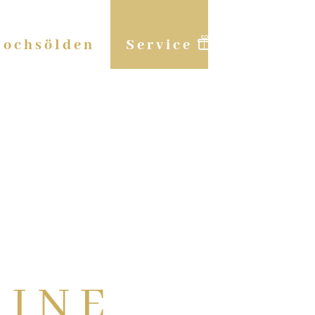
ochsölden
Service
EINE